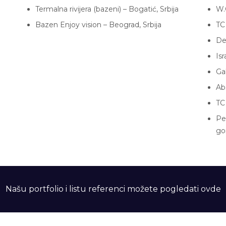
Termalna rivijera (bazeni) – Bogatić, Srbija
W.O
Bazen Enjoy vision – Beograd, Srbija
TC
De
Is
Ga
Ab
TC
Pe
go
Našu portfolio i listu referenci možete pogledati ovde