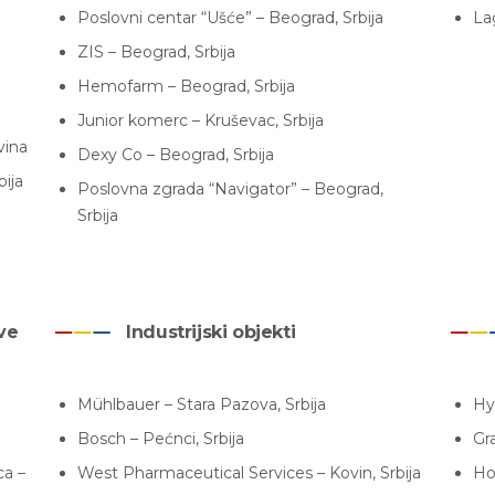
a
Poslovni centar “Ušće” – Beograd, Srbija
La
ZIS – Beograd, Srbija
Hemofarm – Beograd, Srbija
Junior komerc – Kruševac, Srbija
vina
Dexy Co – Beograd, Srbija
bija
Poslovna zgrada “Navigator” – Beograd,
Srbija
ve
Industrijski objekti
Mühlbauer – Stara Pazova, Srbija
Hy
Bosch – Pećnci, Srbija
Gr
ca –
West Pharmaceutical Services – Kovin, Srbija
Ho