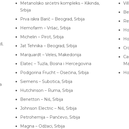
Metanolsko sirćetni kompleks – Kikinda,
Vil
Srbija
Be
Prva iskra Barič – Beograd, Srbija
Re
Hemofarm – Vršac, Srbija
Ho
Michelin – Pirot, Srbija
Ho
d,
Jat Tehnika – Beograd, Srbija
Cr
Marquardt – Veles, Makedonija
Ca
Elatec – Tuzla, Bosna i Hercegovina
Ma
Podgorina Frucht – Osečina, Srbija
Ho
Siemens – Subotica, Srbija
a
Hutchinson – Ruma, Srbija
Benetton – Niš, Srbija
Johnson Electric – Niš, Srbija
Petrohemija – Pančevo, Srbija
Magna – Odžaci, Srbija