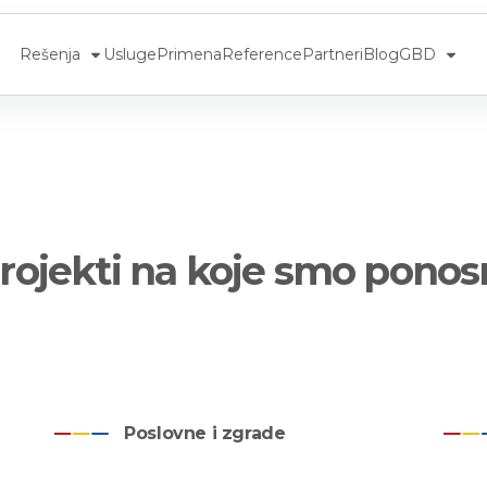
Rešenja
Usluge
Primena
Reference
Partneri
Blog
GBD
rojekti na koje smo ponos
Poslovne i zgrade