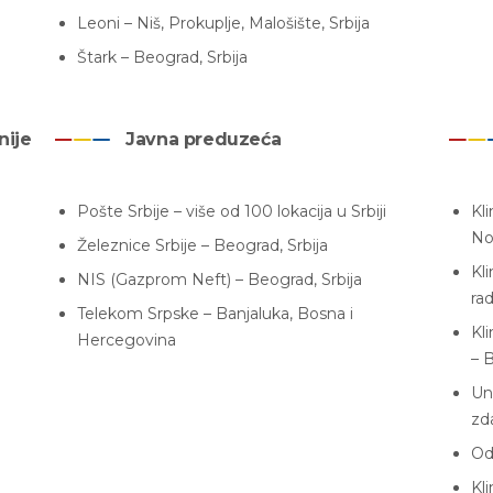
Leoni – Niš, Prokuplje, Malošište, Srbija
Štark – Beograd, Srbija
nije
Javna preduzeća
Pošte Srbije – više od 100 lokacija u Srbiji
Kl
No
Železnice Srbije – Beograd, Srbija
Kli
NIS (Gazprom Neft) – Beograd, Srbija
rad
Telekom Srpske – Banjaluka, Bosna i
Kli
Hercegovina
– 
Un
zd
Od
Kli